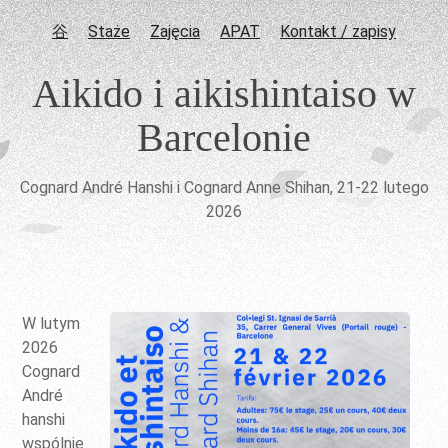
⾕
Staże
Zajęcia
APAT
Kontakt / zapisy
Aikido i aikishintaiso w
Barcelonie
Cognard André Hanshi i Cognard Anne Shihan, 21-22 lutego
2026
W lutym
2026
Cognard
André
hanshi
wspólnie