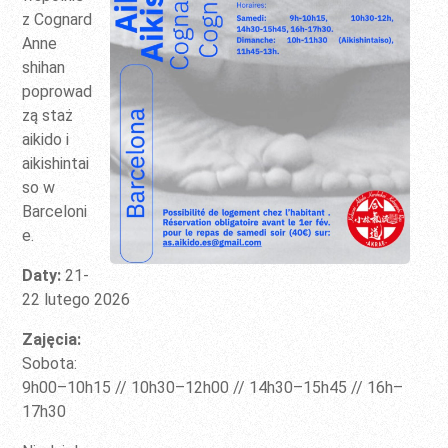
z Cognard
Anne
shihan
poprowad
zą staż
aikido i
aikishintai
so w
Barceloni
e.
Daty:
21-
22 lutego 2026
Zajęcia:
Sobota:
9h00–10h15 // 10h30–12h00 // 14h30–15h45 // 16h–
17h30