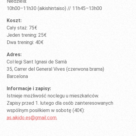
Niedziela:
10h00–11h30 (aikishintaiso) // 11h45–13h00
Koszt:
Cały staż: 75€
Jeden trening: 25€
Dwa treningi: 40€
Adres:
Col·legi Sant Ignasi de Sarrià
35, Carrer del General Vives (czerwona brama)
Barcelona
Informacje i zapisy:
Istnieje możliwość noclegu u mieszkańców.
Zapisy przed 1. lutego dla osób zainteresowanych
wspólnym posiłkiem w sobotę (40€):
as.aikido.es@gmail.com
.