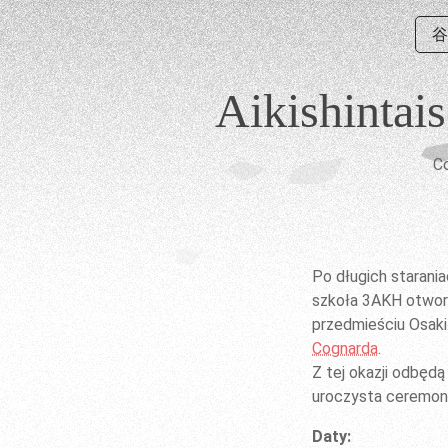
⾕
Aikishintais
Co
Po długich starania
szkoła 3AKH otworz
przedmieściu Osaki
Cognarda
.
Z tej okazji odbędą 
uroczysta ceremonia
Daty: