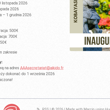
0 listopada 2026
topada 2026
da – 1 grudnia 2026
racja: 500€
acja: 700€
250€
 zakresie
y:
wą na adres
AAAsecretariat@aikido.fr
leży dokonać do 1 września 2026
niczona!
RSS
|
© 2026
| Made with Marcin using
Hu