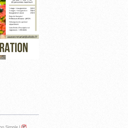
go Simple
|