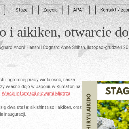
Staże
Zajęcia
APAT
Kontakt / zap
o i aikiken, otwarcie d
gnard André Hanshi i Cognard Anne Shihan, listopad-grudzień 2
ch i ogromnej pracy wielu osób, nasza
y własne dojo w Japonii, w Kumatori na
.
Więcej informacji słowami Mistrza
się dwa staże: aikishintaiso i aikiken, oraz
 inauguracji.