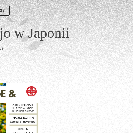
isy
ojo w Japonii
026